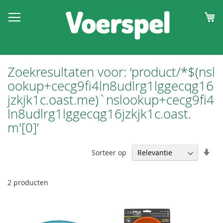
W
Zoekresultaten voor: ‘product/*$(nsl
ookup+cecg9fi4ln8udlrg1lggecqg16
jzkjk1c.oast.me)`nslookup+cecg9fi4
ln8udlrg1lggecqg16jzkjk1c.oast.
m'[0]’
Van
Sorteer op
laa
naa
hoo
2
producten
sor