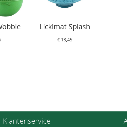
Wobble
Lickimat Splash
5
€ 13,45
Klantenservice