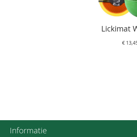
Lickimat 
€ 13,4
In Winkelwagen
In Winkelwagen
Informatie