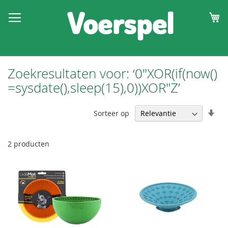
W
Zoekresultaten voor: ‘0"XOR(if(now()
=sysdate(),sleep(15),0))XOR"Z’
Van
Sorteer op
laa
naa
hoo
2
producten
sor